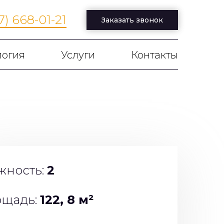
7) 668-01- 21
Заказать звонок
логия
Услуги
Контакты
жность:
2
щадь:
122, 8 м²