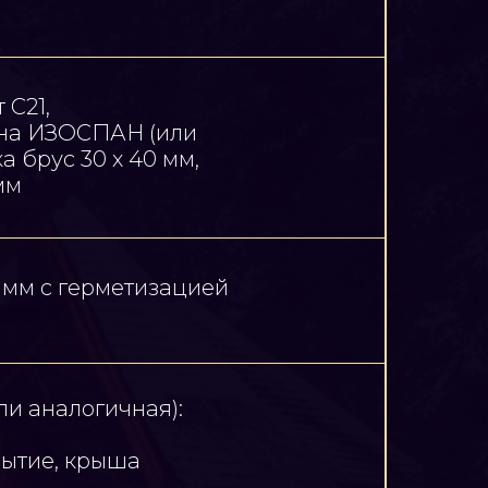
 С21,
на ИЗОСПАН (или
 брус 30 х 40 мм,
мм
 мм с герметизацией
и аналогичная):
рытие, крыша