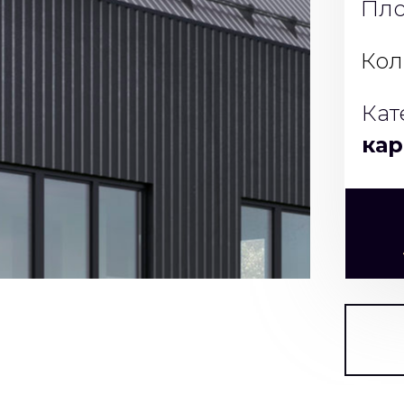
Пло
Кол
Кат
кар