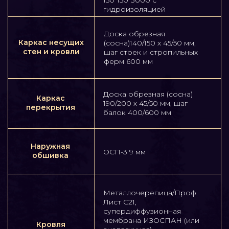
наружный контур
– 200 мм — цокольное
перекрытие, крыша
Звукоизоляция
Минеральная плита
перегородок,
Кнауф 100 мм
межэтажного
– 100 мм — перегородки
перекрытия
– 150 мм — перекрытие
Каркас из
металлического профиля
Перегородка
100*50 мм/Доска
обрезная (сосна) 90/100 х
45/50 мм
Гипсокартонный лист:
Внутренняя
– 12.5 мм (стены, перегородки)
обшивка стен,
– металлическая обрешётка
потолка,
60*27 мм, пароизоляция
перегородок
ИЗОСПАН (или аналогичная)
Пластиковые двухкамерные
стеклопакеты, отлив,
Окна
подоконник, москитная
сетка