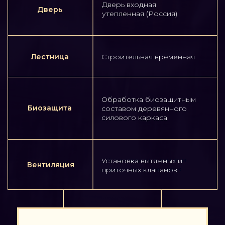
факту является отдельным
строением, а также детская или
гостевая спальня на 2м этаже,
идеальное решение для уединения
и отдыха вдали от городской среды.
Цены зафиксированы
и не будут
изменены после подписания
договора.