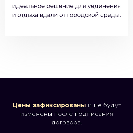
Телефон:
+7 (937) 668-01-21
Email:
sk-doma@inbox.ru
Адрес: ул. Куйбышева 128, 3
этаж, офис 333
© 2022 Дома