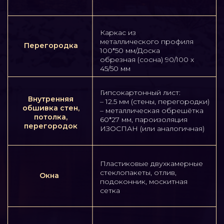
(не включено в стоимость
комплектации)
ОПИСАНИЕ ПРОЕКТА
Самый миниатюрный и в тоже
время самый необычный проект
из нашей любимой линейки
Барнхаусов
. Второй свет, объемная
гостиная, мастер-спальня, которая по