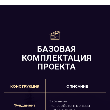
стен и кровли
шаг стоек и стропильных
ферм 600 мм
Доска обрезная (сосна)
Каркас
190/200 х 45/50 мм, шаг
перекрытия
балок 400/600 мм
Наружная
ОСП-3 9 мм
обшивка
Металлочерепица/Проф.
Лист С21,
супердиффузионная
мембрана ИЗОСПАН (или
Кровля
аналогичная),
контробрешётка брус 30 х
40 мм, обрешётка доска
95/100 х 25 мм
Влагостойкая фанера
Покрытие
ФСФ 21 мм с
пола
герметизацией стыков
Минеральная плита Кнауф
(или аналогичная):
Утепление
– 150 мм — стены